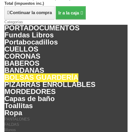
Total (impuestos inc.)
Continuar la compra
Ir a la caja
Categorías
PORTADOCUMENTOS
Fundas Libros
Portabocadillos
CUELLOS
CORONAS
BABEROS
BANDANAS
BOLSAS GUARDERÍA
PIZARRAS ENROLLABLES
MORDEDORES
Capas de baño
Toallitas
Ropa
PANTALONES
FALDAS
Monos