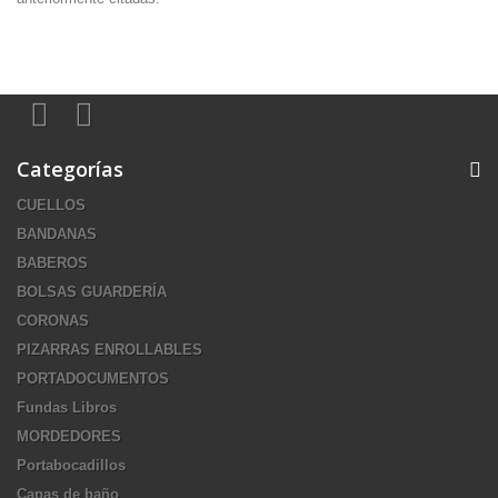
Categorías
CUELLOS
BANDANAS
BABEROS
BOLSAS GUARDERÍA
CORONAS
PIZARRAS ENROLLABLES
PORTADOCUMENTOS
Fundas Libros
MORDEDORES
Portabocadillos
Capas de baño