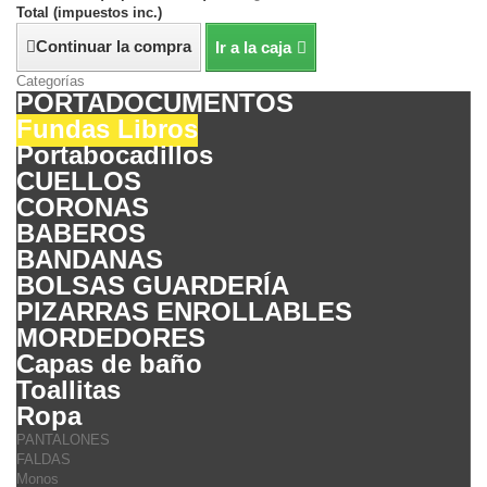
Total (impuestos inc.)
Continuar la compra
Ir a la caja
Categorías
PORTADOCUMENTOS
Fundas Libros
Portabocadillos
CUELLOS
CORONAS
BABEROS
BANDANAS
BOLSAS GUARDERÍA
PIZARRAS ENROLLABLES
MORDEDORES
Capas de baño
Toallitas
Ropa
PANTALONES
FALDAS
Monos