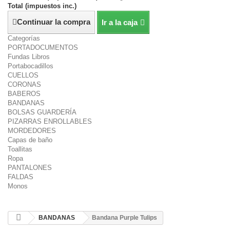
Total (impuestos inc.)
Continuar la compra
Ir a la caja
Categorías
PORTADOCUMENTOS
Fundas Libros
Portabocadillos
CUELLOS
CORONAS
BABEROS
BANDANAS
BOLSAS GUARDERÍA
PIZARRAS ENROLLABLES
MORDEDORES
Capas de baño
Toallitas
Ropa
PANTALONES
FALDAS
Monos
BANDANAS
Bandana Purple Tulips