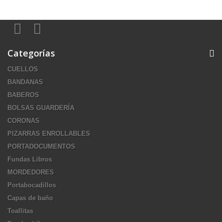
Categorías
CUELLOS
BANDANAS
BABEROS
BOLSAS GUARDERÍA
CORONAS
PIZARRAS ENROLLABLES
PORTADOCUMENTOS
Fundas Libros
MORDEDORES
Portabocadillos
Capas de baño
Toallitas