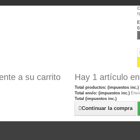
C
N
E
0
nte a su carrito
Hay 1 artículo en
Total productos: (impuestos inc.)
Total envío: (impuestos inc.)
Envío
Total (impuestos inc.)
Continuar la compra