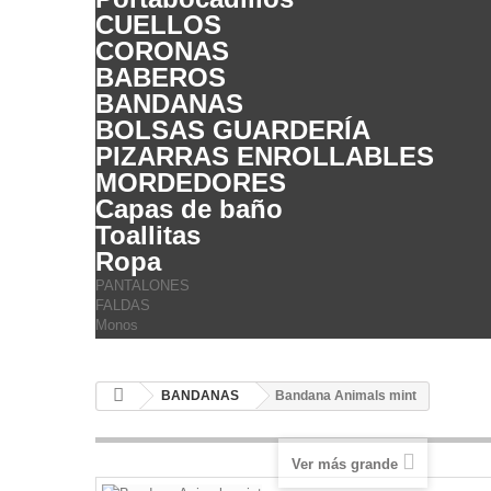
CUELLOS
CORONAS
BABEROS
BANDANAS
BOLSAS GUARDERÍA
PIZARRAS ENROLLABLES
MORDEDORES
Capas de baño
Toallitas
Ropa
PANTALONES
FALDAS
Monos
BANDANAS
Bandana Animals mint
Ver más grande