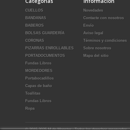
Categorías
Información
CUELLOS
Novedades
BANDANAS
Contacte con nosotros
BABEROS
Envío
BOLSAS GUARDERÍA
Aviso legal
CORONAS
Términos y condiciones
PIZARRAS ENROLLABLES
Sobre nosotros
PORTADOCUMENTOS
Mapa del sitio
Fundas Libros
MORDEDORES
Portabocadillos
Capas de baño
Toallitas
Fundas Libros
Ropa
© 2015-2025 M de Monster - Todos los derechos reservados