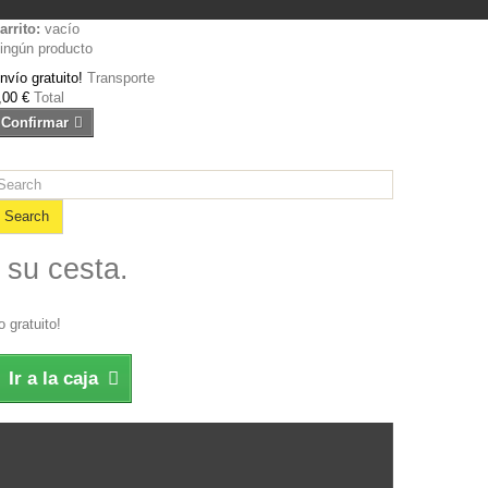
arrito:
vacío
ingún producto
nvío gratuito!
Transporte
,00 €
Total
Confirmar
Search
 su cesta.
 gratuito!
Ir a la caja