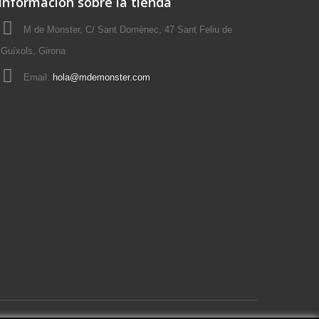
Información sobre la tienda
M de Monster, C/ Sant Domènec, 47 Sant Feliu de
Guíxols, Girona
Email:
hola@mdemonster.com