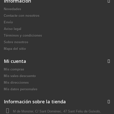
Información
Novedades
Contacte con nosotros
Envío
Aviso legal
Términos y condiciones
Sobre nosotros
Mapa del sitio
Mi cuenta
Mis compras
Mis vales descuento
Mis direcciones
Mis datos personales
Información sobre la tienda
M de Monster, C/ Sant Domènec, 47 Sant Feliu de Guíxols,