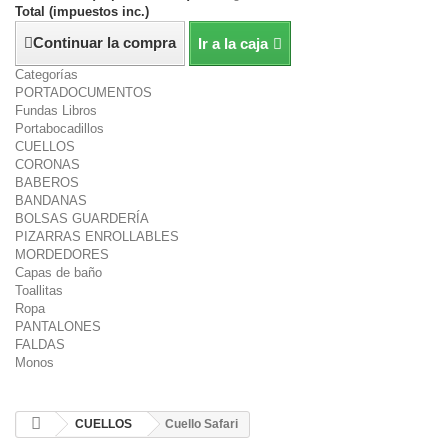
Total (impuestos inc.)
Continuar la compra
Ir a la caja
Categorías
PORTADOCUMENTOS
Fundas Libros
Portabocadillos
CUELLOS
CORONAS
BABEROS
BANDANAS
BOLSAS GUARDERÍA
PIZARRAS ENROLLABLES
MORDEDORES
Capas de baño
Toallitas
Ropa
PANTALONES
FALDAS
Monos
CUELLOS
Cuello Safari